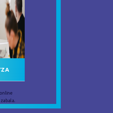
TZA
online
zabala.