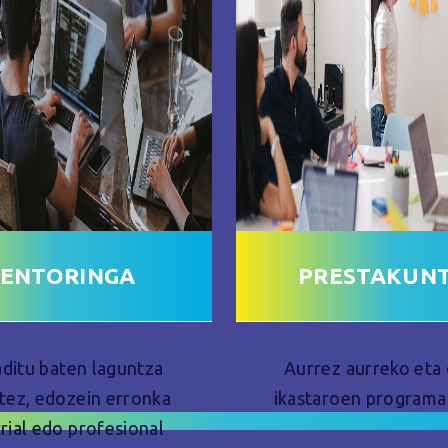
ENTORINGA
PRESTAKUN
aditu baten laguntza
Aurrez aurreko eta 
tez, edozein erronka
ikastaroen programa 
rial edo profesional