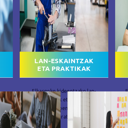
LAN-ESKAINTZAK
ETA PRAKTIKAK
Elkargoko kideentzako lan-
E
n-
eskaintzak eta praktika
ko
esklusiboen aukerak
pr
eskuratzea.