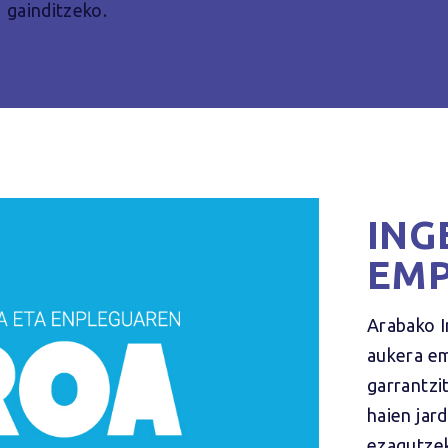
gainditzeko.
ING
EMP
Arabako I
aukera em
garrantzi
haien jard
ezagutzek