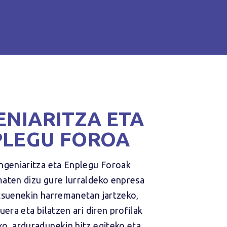
ENIARITZA ETA
LEGU FOROA
ngeniaritza eta Enplegu Foroak
aten dizu gure lurraldeko enpresa
tsuenekin harremanetan jartzeko,
uera eta bilatzen ari diren profilak
o, arduradunekin hitz egiteko eta