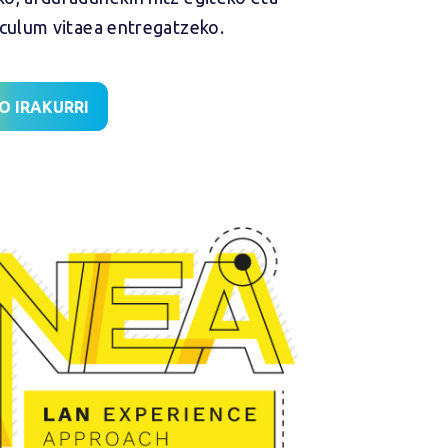
iculum vitaea entregatzeko.
O IRAKURRI