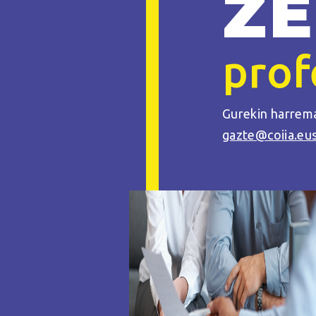
ZE
prof
Gurekin harrema
gazte@coiia.eu