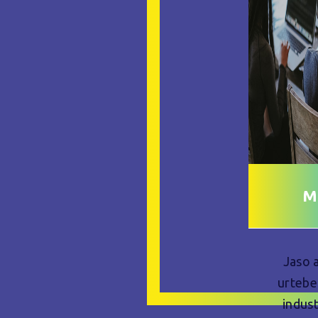
M
Jaso 
urtebe
indust