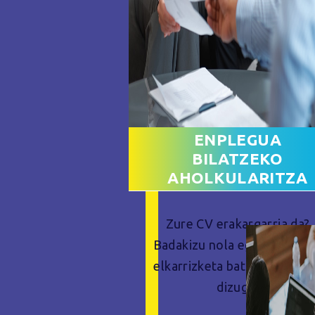
ENPLEGUA
BILATZEKO
AHOLKULARITZA
Zure CV erakargarria da?
Badakizu nola egin aurre la
elkarrizketa bati? Lagundu
dizugu!