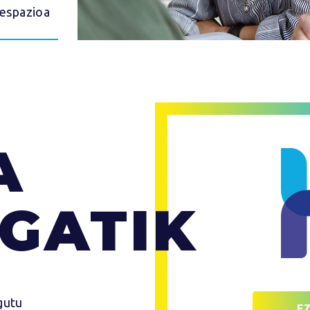
-espazioa
A
GATIK
gutu
E