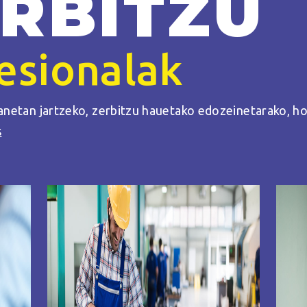
RBITZU
esionalak
netan jartzeko, zerbitzu hauetako edozeinetarako, hon
s