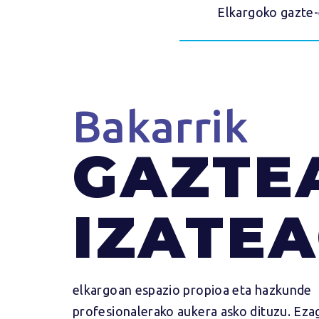
Elkargoko gazte
Bakarrik
GAZTE
IZATEA
elkargoan espazio propioa eta hazkunde
profesionalerako aukera asko dituzu. Eza