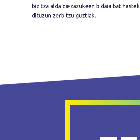
bizitza alda diezazukeen bidaia bat haste
dituzun zerbitzu guztiak.