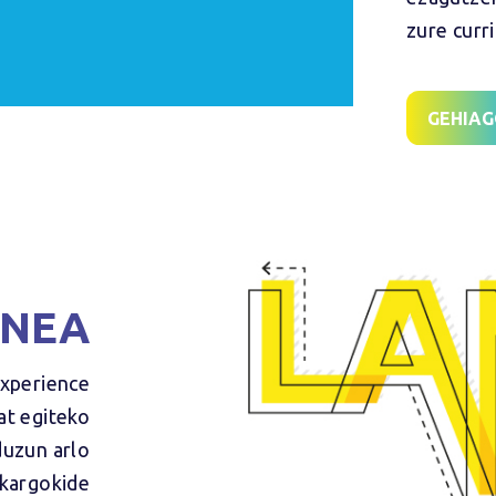
zure curr
GEHIAG
ANEA
Experience
at egiteko
duzun arlo
lkargokide