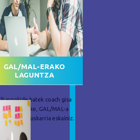
GAL/MAL-ERAKO
LAGUNTZA
lkargokide batek coach gisa
jardun dezake, GAL/MAL-a
estatzeko euskarria eskainiz.