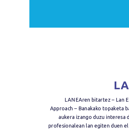
L
LANEAren bitartez – Lan 
Approach – Banakako topaketa b
aukera izango duzu interesa 
profesionalean lan egiten duen e