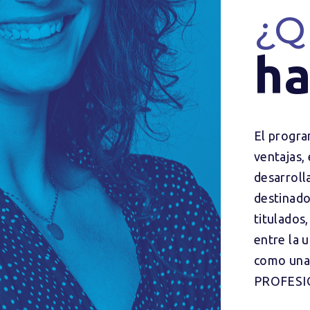
¿Q
ha
El progra
ventajas,
desarrolla
destinado
titulados
entre la u
como una
PROFESI