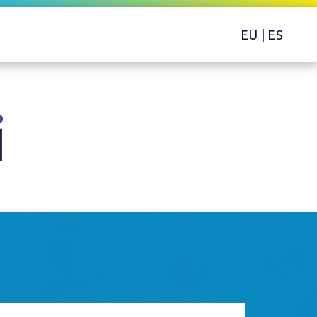
EU
|
ES