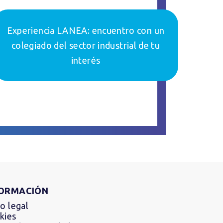
Experiencia LANEA: encuentro con un
colegiado del sector industrial de tu
interés
FORMACIÓN
o legal
kies