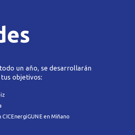
des
 todo un año, se desarrollarán
tus objetivos:
eiz
a
ción CICEnergiGUNE en Miñano