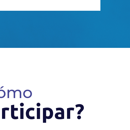
ómo
rticipar?