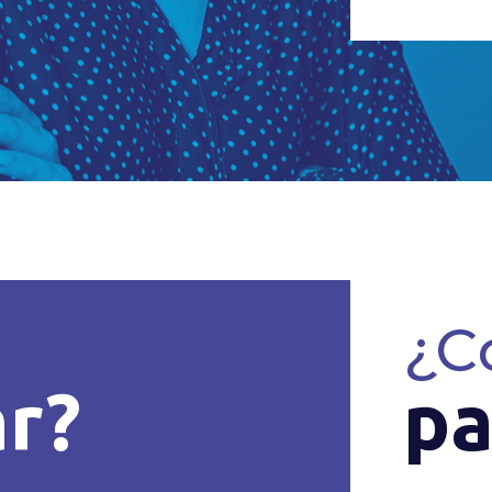
¿C
ar?
pa